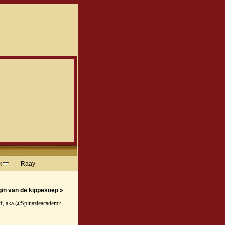
k
Raay
gin van de kippesoep
»
yff, aka @Spinazieacademi: