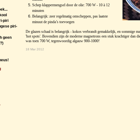
Schep klappermengsel door de olie: 700 W - 10 à 12
ek...
minuten
kool
Belangrijk: zeer regelmatig omscheppen, pas laatste
-piri
minuut de pinda’s toevoegen
ugese piri-
De glazen schaal is belangrijk - kokos verbrandt gemakkelijk, en sommige 
'hot spots'. Bovendien zijn de moderne magnetrons een stuk krachtiger dan di
ch geen
was toen 700 W, tegenwoordig algauw 900-1000!
?)
18 Mar 2012
 heus!
g
f