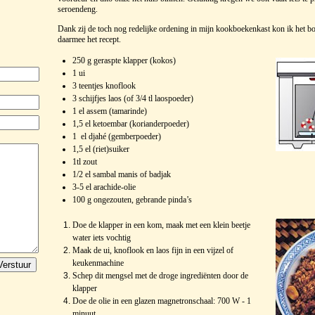
seroendeng.
Dank zij de toch nog redelijke ordening in mijn kookboekenkast kon ik het b
daarmee het recept.
250 g geraspte klapper (kokos)
1 ui
3 teentjes knoflook
3 schijfjes laos (of 3/4 tl laospoeder)
1 el assem (tamarinde)
1,5 el ketoembar (korianderpoeder)
1 el djahé (gemberpoeder)
1,5 el (riet)suiker
1tl zout
1/2 el sambal manis of badjak
3-5 el arachide-olie
100 g ongezouten, gebrande pinda’s
Doe de klapper in een kom, maak met een klein beetje
water iets vochtig
Maak de ui, knoflook en laos fijn in een vijzel of
keukenmachine
Schep dit mengsel met de droge ingrediënten door de
klapper
Doe de olie in een glazen magnetronschaal: 700 W - 1
minuut