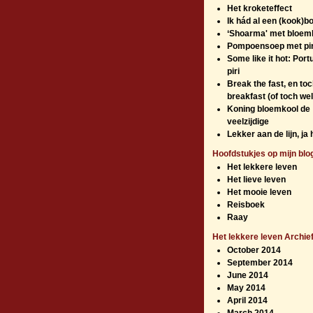
Het kroketeffect
Ik hád al een (kook)bo
‘Shoarma' met bloem
Pompoensoep met piri
Some like it hot: Port
piri
Break the fast, en to
breakfast (of toch wel
Koning bloemkool de
veelzijdige
Lekker aan de lijn, ja
Hoofdstukjes op mijn blo
Het lekkere leven
Het lieve leven
Het mooie leven
Reisboek
Raay
Het lekkere leven Archie
October 2014
September 2014
June 2014
May 2014
April 2014
March 2014