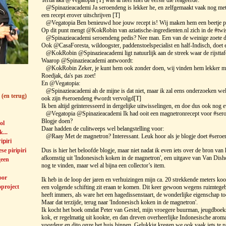
Tertia aka @Vegatopia [T] was al heel snel de eerste die reageerde:
@Spinazieacademi Ja seroendeng is lekker he, en zelfgemaakt vaak nog met
een recept erover uitschrijven [T]
@Vegatopia Ben benieuwd hoe jouw recept is! Wij maken hem een beetje p
Op dit punt mengt @KokRobin van aziatische-ingredienten.nl zich in de #twi
@Spinazieacademi seroendeng pedis? Nee man. Een van de weinige zoete ding
Ook @CasaForesta, wildoogster, paddenstoelspecialist en half-Indisch, doet 
@KokRobin @Spinazieacademi ligt natuurlijk aan de streek waar de rijstta
Waarop @Spinazieacademi antwoordt:
@KokRobin Zeker, je kunt hem ook zonder doen, wij vinden hem lekker met 
Roedjak, da's pas zoet!
En @Vegatopia:
@Spinazieacademi ah de mijne is dat niet, maar ik zal eens onderzoeken welk
(en terug)
ook zijn #seroendeng #wordt vervolgd[T]
Ik ben altijd geïnteresseerd in dergelijke uitwisselingen, en doe dus ook nog 
@Vegatopia @Spinazieacademi Ik had ooit een magnetronrecept voor #seroe
Blogje doen?
ol
Daar hadden de culitweeps wel belangstelling voor:
...
@Raay Met de magnetron? Interessant. Leuk hoor als je blogje doet #sero
piri
se piripiri
Dus is hier het beloofde blogje, maar niet nadat ik even iets over de bron van h
afkomstig uit 'Indonesisch koken in de magnetron', een uitgave van Van Dis
geen
nog te vinden, maar wel al bijna een collector’s item.
oor
Ik heb in de loop der jaren en verhuizingen mijn ca. 20 strekkende meters ko
oproject
een volgende schifting zit eraan te komen. Dit keer gewoon wegens ruimtege
heeft immers, als ware het een hagedissenstaart, de wonderlijke eigenschap toc
Maar dat terzijde, terug naar 'Indonesisch koken in de magnetron'.
Ik kocht het boek omdat Peter van Gestel, mijn vroegere buurman, jeugdboeksc
kok, er regelmatig uit kookte, en dan dreven overheerlijke Indonesische aroma
voordeur en dito onze het huis binnen. Gelukkig kregen we ook vaak iets te 