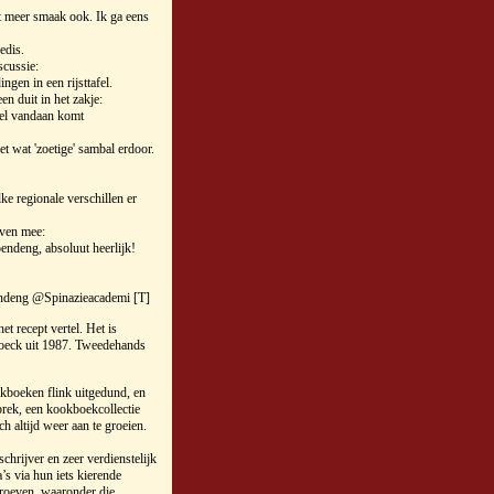
 meer smaak ook. Ik ga eens
edis.
scussie:
en in een rijsttafel.
een duit in het zakje:
fel vandaan komt
wat 'zoetige' sambal erdoor.
e regionale verschillen er
even mee:
ndeng, absoluut heerlijk!
endeng @Spinazieacademi [T]
et recept vertel. Het is
hoeck uit 1987. Tweedehands
okboeken flink uitgedund, en
brek, een kookboekcollectie
h altijd weer aan te groeien.
hrijver en zeer verdienstelijk
’s via hun iets kierende
proeven, waaronder die