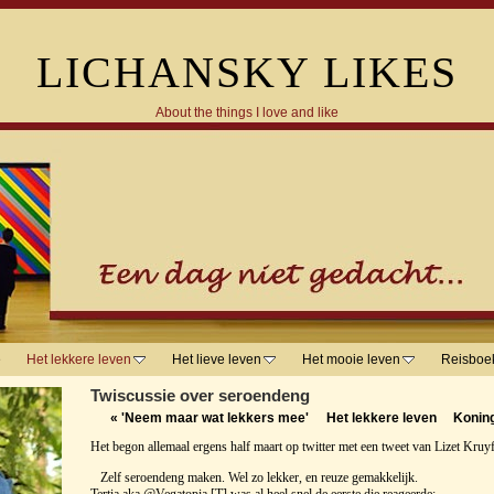
LICHANSKY LIKES
About the things I love and like
e
Het lekkere leven
Het lieve leven
Het mooie leven
Reisboe
Twiscussie over seroendeng
«
'Neem maar wat lekkers mee'
Het lekkere leven
Konin
Het begon allemaal ergens half maart op twitter met een tweet van Lizet Kru
Zelf seroendeng maken. Wel zo lekker, en reuze gemakkelijk.