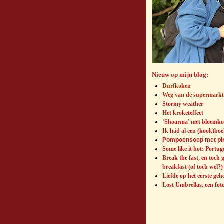
Nieuw op mijn blog:
Durfkoken
Weg van de supermarkt 
Stormy weather
Het kroketeffect
‘Shoarma’ met bloemko
Ik hád al een (kook)boek
Pompoensoep met piri
Some like it hot: Portuge
Break the fast, en toch 
breakfast (of toch wel?)
Liefde op het eerste geh
Lost Umbrellas, een fot