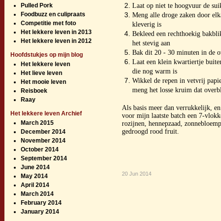
Pulled Pork
Laat op niet te hoogvuur de sui
Foodbuzz en culipraats
Meng alle droge zaken door elka
Competitie met foto
kleverig is
Het lekkere leven in 2013
Bekleed een rechthoekig bakbli
Het lekkere leven in 2012
het stevig aan
Bak dit 20 - 30 minuten in de o
Hoofdstukjes op mijn blog
Laat een klein kwartiertje buit
Het lekkere leven
die nog warm is
Het lieve leven
Wikkel de repen in vetvrij papi
Het mooie leven
meng het losse kruim dat overb
Reisboek
Raay
Als basis meer dan verrukkelijk, en
Het lekkere leven Archief
voor mijn laatste batch een 7-vlokk
March 2015
rozijnen, hennepzaad, zonnebloempi
gedroogd rood fruit.
December 2014
November 2014
October 2014
September 2014
June 2014
20 Jun 2014
May 2014
April 2014
March 2014
February 2014
January 2014