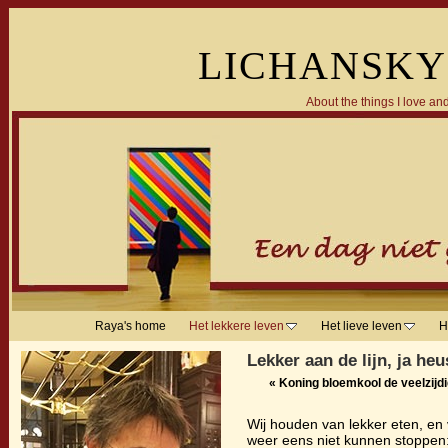
LICHANSKY
About the things I love and
Raya's home
Het lekkere leven
Het lieve leven
H
Lekker aan de lijn, ja heu
«
Koning bloemkool de veelzijd
Wij houden van lekker eten, en
weer eens niet kunnen stoppen: 