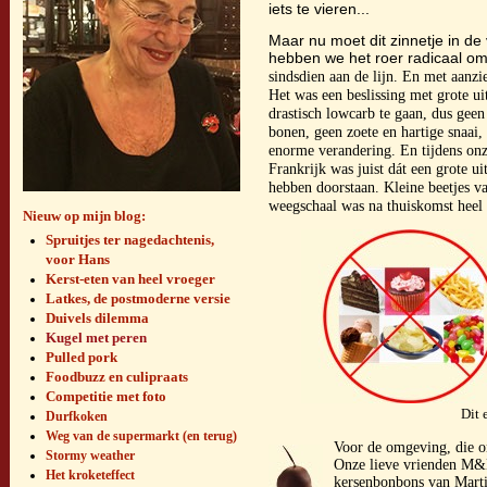
iets te vieren...
Maar nu moet dit zinnetje in de
hebben we het roer radicaal o
sindsdien aan de lijn. En met aanzi
Het was een beslissing met grote 
drastisch lowcarb te gaan, dus geen 
bonen, geen zoete en hartige snaai,
enorme verandering. En tijdens onz
Frankrijk was juist dát een grote ui
hebben doorstaan. Kleine beetjes va
weegschaal was na thuiskomst heel v
Nieuw op mijn blog:
Spruitjes ter nagedachtenis,
voor Hans
Kerst-eten van heel vroeger
Latkes, de postmoderne versie
Duivels dilemma
Kugel met peren
Pulled pork
Foodbuzz en culipraats
Competitie met foto
Dit 
Durfkoken
Weg van de supermarkt (en terug)
Voor de omgeving, die on
Stormy weather
Onze lieve vrienden M&
Het kroketeffect
kersenbonbons van Marti