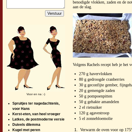
benodigde vlokken, zaden en de no
aan de slag.
Volgens Rachels recept heb je het 
270 g havervlokken
80 g gedroogde cranberries
30 g geconfijte gember, fijngeh
20 g gemengde zaden
Voor en na :-)
50 g pompoenpitten
50 g gehakte amandelen
Spruitjes ter nagedachtenis,
2 el rietsuiker
voor Hans
120 g agavestroop
Kerst-eten, van heel vroeger
5 el zonnebloemolie
Latkes, de postmoderne versie
Duivels dilemma
Verwarm de oven voor op 175
Kugel met peren