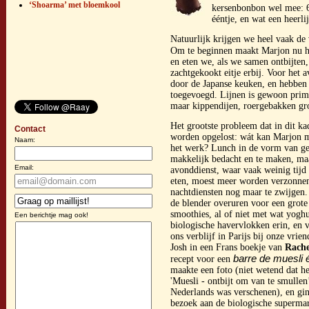
‘Shoarma’ met bloemkool
kersenbonbon wel mee: 6
ééntje, en wat een heerli
Natuurlijk krijgen we heel vaak de
Om te beginnen maakt Marjon nu h
en eten we, als we samen ontbijten
zachtgekookt eitje erbij. Voor het
door de Japanse keuken, en hebben
toegevoegd. Lijnen is gewoon prima 
maar kippendijen, roergebakken gro
Het grootste probleem dat in dit k
Contact
worden opgelost: wát kan Marjon 
Naam:
het werk? Lunch in de vorm van gev
makkelijk bedacht en te maken, ma
Email:
avonddienst, waar vaak weinig tijd 
eten, moest meer worden verzonne
nachtdiensten nog maar te zwijgen
de blender overuren voor een grote 
smoothies, al of niet met wat yoghu
Een berichtje mag ook!
biologische havervlokken erin, en v
ons verblijf in Parijs bij onze vri
Josh in een Frans boekje van
Rach
barre de muesli 
recept voor een
maakte een foto (niet wetend dat he
'Muesli - ontbijt om van te smullen
Nederlands was verschenen), en gin
bezoek aan de biologische superma