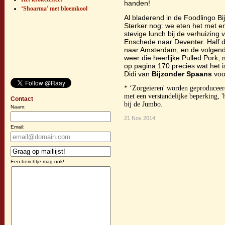
handen!
‘Shoarma’ met bloemkool
Al bladerend in de Foodlingo B
Sterker nog: we eten het met e
stevige lunch bij de verhuizin
Enschede naar Deventer. Half 
naar Amsterdam, en de volgende
weer die heerlijke Pulled Pork, 
op pagina 170 precies wat het i
Didi van
Bijzonder Spaans
voo
* ‘Zorgeieren' worden geproduceer
met een verstandelijke beperking,
Contact
bij de Jumbo.
Naam:
21 Nov 2014
Email:
Een berichtje mag ook!