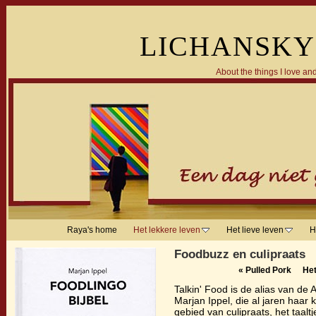
LICHANSKY
About the things I love and
Raya's home
Het lekkere leven
Het lieve leven
H
Foodbuzz en culipraats
«
Pulled Pork
Het
Talkin' Food is de alias van d
Marjan Ippel, die al jaren haar 
gebied van culipraats, het taalt