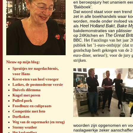
en beroepsjury het unaniem ee
‘Bakboek'.
Dat woord staat voor een trend 
zet in alle boekhandels waar k
worden, mede onder invloed v
als
Heel Holland Bakt
,
Bake M
bakdemonstraties van pâtissie
op 24Kitchen en
The Great Bri
BBC.
Het Fauxlingo van het jaar 2
publiek het '1-euro-ontbijtje' (dat 
gezelschap heeft gekregen van de 2
euro-diner, serieus!); voor de jury 
strijken.
Nieuw op mijn blog:
Spruitjes ter nagedachtenis,
voor Hans
Kerst-eten van heel vroeger
Latkes, de postmoderne versie
Duivels dilemma
Kugel met peren
Pulled pork
Foodbuzz en culipraats
Competitie met foto
Durfkoken
Weg van de supermarkt (en terug)
woorden zijn opgenomen en voo
Stormy weather
naslagwerkje zeker aanschaffen:
Het kroketeffect