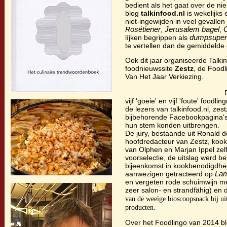
bedient als het gaat over de n
blog
talkinfood.nl
is wekelijks
niet-ingewijden in veel gevallen
R
osétiener
,
Jerusalem bagel
,
líjken begrippen als
dumpsuper
te vertellen dan de gemiddelde
Ook dit jaar organiseerde Talk
foodnieuwssite
Zestz
, de Foodl
Van Het Jaar V
Daarvoor 
vijf 'goeie' en vijf 'foute' food
de lezers van talkinfood.nl, zest
bijbehorende Facebookpagina's
hun stem konden uitbrengen.
De jury, bestaande uit Ronald de
hoofdredacteur van Zestz, kook
van Olphen en Marjan Ippel zel
voorselectie, de uitslag werd
bijeenkomst in kookbenodigdh
aanwezigen getracteerd op
La
en vergeten rode schuimwijn me
zeer salon- en strandfähig) en
van de weeïge bioscoopsnack bij ui
producten.
Over het Foodlingo van 2014 bl