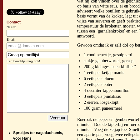
wat hij kon vinden over de geschied
op basis van witte saus, ei en broo
adviseert welke bouillon te gebrui
basis vormt van de kroket, legt ui
wijze van serveren en geeft prakti
Contact
temperatuur de kroketten moeten wo
Naam:
tussen een ‘garnalenkroket' en een ‘
antwoord.
Email:
Gewoon omdat ik er zelf dol op be
1 rood pepertje, gesnipperd
stukje gemberwortel, geraspt
Een berichtje mag ook!
200 g kleingesneden kipfilet*
1 eetlepel ketjap manis
6 eetlepels bloem
2 eetlepels boter
4 deciliter kippenbouillon
3 eetlepels pindakaas
2 eieren, losgeklopt
100 gram paneermeel
Roerbak de peper en gemberwortel
minuten. Doe de kip erbij en roerb
minuten. Voeg de ketjap toe. Smelt 
Spruitjes ter nagedachtenis,
een aparte pan, voeg twee eetlepels
voor Hans
laat die op heel zahct vuur 3 minut