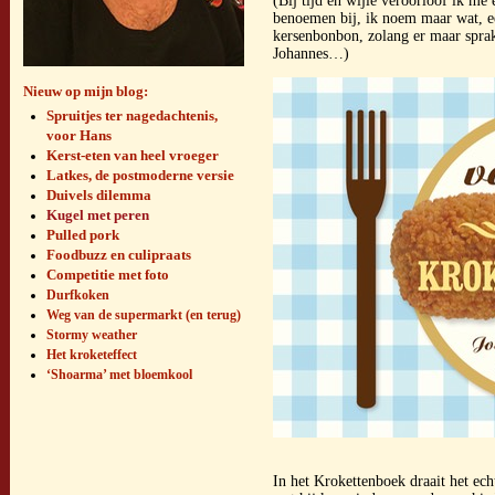
(Bij tijd en wijle veroorloof ik me 
benoemen bij, ik noem maar wat, ee
kersenbonbon, zolang er maar sprak
Johannes…)
Nieuw op mijn blog:
Spruitjes ter nagedachtenis,
voor Hans
Kerst-eten van heel vroeger
Latkes, de postmoderne versie
Duivels dilemma
Kugel met peren
Pulled pork
Foodbuzz en culipraats
Competitie met foto
Durfkoken
Weg van de supermarkt (en terug)
Stormy weather
Het kroketeffect
‘Shoarma’ met bloemkool
In het Krokettenboek draait het ec