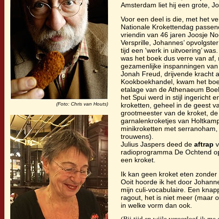
Amsterdam liet hij een grote, 
Voor een deel is die, met het v
Nationale Krokettendag passen
vriendin van 46 jaren Joosje No
Versprille, Johannes’ opvolgste
tijd een 'werk in uitvoering’ was
was het boek dus verre van af,
gezamenlijke inspanningen va
Jonah Freud, drijvende kracht 
Kookboekhandel, kwam het boek
etalage van de Athenaeum Boe
het Spui werd in stijl ingericht 
(Foto: Chris van Houts)
kroketten, geheel in de geest v
grootmeester van de kroket, de
garnalenkroketjes van Holtkam
minikroketten met serranoham, 
trouwens).
Julius Jaspers deed de
aftrap
v
radioprogramma De Ochtend op
een kroket.
Ik kan geen kroket eten zonder d
Ooit hoorde ik het door Johanne
mijn culi-vocabulaire. Een knap
ragout, het is niet meer (maar 
in welke vorm dan ook.