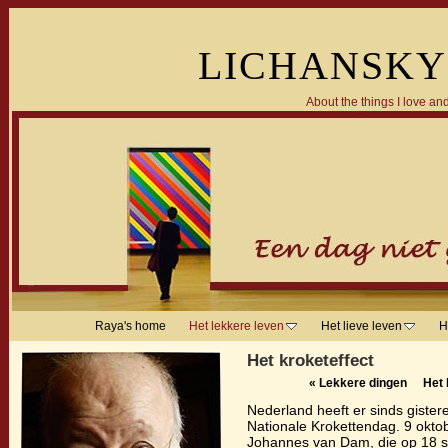
LICHANSKY
About the things I love and
Raya's home
Het lekkere leven
Het lieve leven
H
Het kroketeffect
«
Lekkere dingen
Het 
Nederland heeft er sinds gister
Nationale Krokettendag. 9 oktobe
Johannes van Dam, die op 18 se