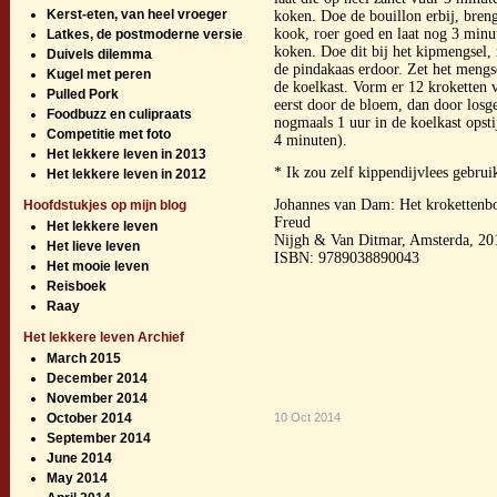
Kerst-eten, van heel vroeger
koken. Doe de bouillon erbij, bren
kook, roer goed en laat nog 3 minu
Latkes, de postmoderne versie
koken. Doe dit bij het kipmengsel, r
Duivels dilemma
de pindakaas erdoor. Zet het mengs
Kugel met peren
de koelkast. Vorm er 12 kroketten 
Pulled Pork
eerst door de bloem, dan door losg
Foodbuzz en culipraats
nogmaals 1 uur in de koelkast opst
Competitie met foto
4 minuten).
Het lekkere leven in 2013
* Ik zou zelf kippendijvlees gebruik
Het lekkere leven in 2012
Johannes van Dam: Het krokettenbo
Hoofdstukjes op mijn blog
Freud
Het lekkere leven
Nijgh & Van Ditmar, Amsterda, 20
Het lieve leven
ISBN: 9789038890043
Het mooie leven
Reisboek
Raay
Het lekkere leven Archief
March 2015
December 2014
November 2014
October 2014
10 Oct 2014
September 2014
June 2014
May 2014