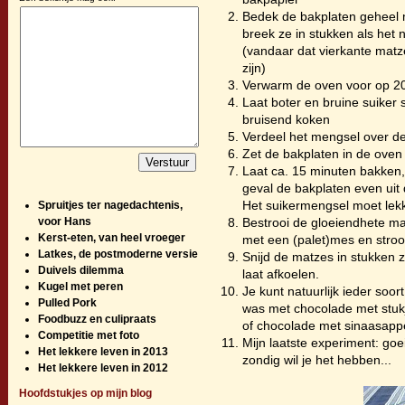
Bedek de bakplaten geheel 
breek ze in stukken als het n
(vandaar dat vierkante matz
zijn)
Verwarm de oven voor op 2
Laat boter en bruine suiker
bruisend koken
Verdeel het mengsel over d
Zet de bakplaten in de oven
Laat ca. 15 minuten bakken, 
geval de bakplaten even uit
Het suikermengsel moet lekk
Spruitjes ter nagedachtenis,
voor Hans
Bestrooi de gloeiendhete ma
Kerst-eten, van heel vroeger
met een (palet)mes en stroo
Latkes, de postmoderne versie
Snijd de matzes in stukken 
Duivels dilemma
laat afkoelen.
Kugel met peren
Je kunt natuurlijk ieder soo
Pulled Pork
was met chocolade met stuk
Foodbuzz en culipraats
of chocolade met sinaasapp
Competitie met foto
Mijn laatste experiment: go
Het lekkere leven in 2013
zondig wil je het hebben...
Het lekkere leven in 2012
Hoofdstukjes op mijn blog