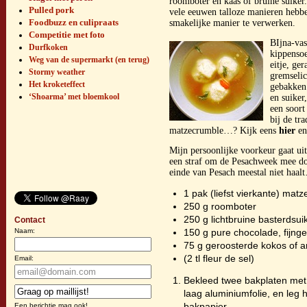
roomboter en kaas of bruine suiker
Pulled pork
vele eeuwen talloze manieren hebb
Foodbuzz en culipraats
smakelijke manier te verwerken.
Competitie met foto
BIjna-vas
Durfkoken
kippenso
Weg van de supermarkt (en terug)
eitje, ge
Stormy weather
gremselic
Het kroketeffect
gebakken
‘Shoarma’ met bloemkool
en suiker
een soort
bij de tr
matzecrumble…? Kijk eens
hier
e
Mijn persoonlijke voorkeur gaat ui
een straf om de Pesachweek mee doo
einde van Pesach meestal niet haal
1 pak (liefst vierkante) matz
250 g roomboter
250 g lichtbruine basterdsui
Contact
Naam:
150 g pure chocolade, fijng
75 g geroosterde kokos of 
(2 tl fleur de sel)
Email:
Bekleed twee bakplaten met
laag aluminiumfolie, en leg 
bakpapier
Een berichtje mag ook!