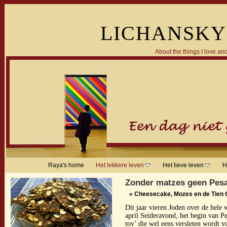
LICHANSKY
About the things I love and
Raya's home
Het lekkere leven
Het lieve leven
H
Zonder matzes geen Pes
«
Cheesecake, Mozes en de Tien
Dit jaar vieren Joden over de hele 
april Seideravond, het begin van P
tov’ die wel eens versleten wordt v