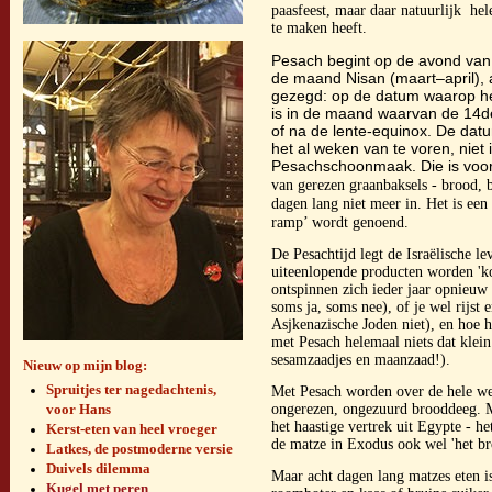
paasfeest, maar daar natuurlijk he
te maken heeft.
Pesach begint op de avond van
de maand Nisan (maart–april),
gezegd: op de datum waarop he
is in de maand waarvan de 14d
of na de lente-equinox. De datu
het al weken van te voren, niet
Pesachschoonmaak. Die is voo
van gerezen graanbaksels - b
rood, 
dagen lang niet meer in. Het is een
ramp’ wordt genoend.
De Pesachtijd legt de Israëlische l
uiteenlopende producten worden 'k
ontspinnen zich ieder jaar opnieuw 
soms ja, soms nee), of je wel rijst
Asjkenazische Joden niet), en hoe h
met Pesach helemaal niets dat klein 
sesamzaadjes en maanzaad!).
Nieuw op mijn blog:
Spruitjes ter nagedachtenis,
Met Pesach worden over de hele we
voor Hans
ongerezen, ongezuurd brooddeeg.
M
het haastige vertrek uit Egypte - h
Kerst-eten van heel vroeger
de matze in Exodus ook wel 'het br
Latkes, de postmoderne versie
Duivels dilemma
Maar acht dagen lang matzes eten is
Kugel met peren