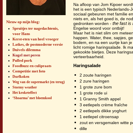
Na afloop van Jom Kipoer wordt 
het is een typisch Nederlands-Jo
sociaal gebeuren met familie e
niets en, als het goed is, de no
Nieuw op mijn blog:
gedronken worden -
the fast is
Engelse woord voor ontbijt!
Spruitjes ter nagedachtenis,
Maar het is niet slim om meteen 
voor Hans
happen. Water, thee, sapjes, ge
Kerst-eten van heel vroeger
bodem, en na een uurtje kan je 
Latkes, de postmoderne versie
licht romige haringsalade. Ik 
Duivels dilemma
gekookte bietjes. Deze haringsal
Kugel met peren
verteerbaarheid.
Pulled pork
Haringsalade
Foodbuzz en culipraats
Competitie met foto
2 zoute haringen
Durfkoken
2 zure haringen
Weg van de supermarkt (en terug)
1 grote zure bom
Stormy weather
Het kroketeffect
1 grote rode ui
‘Shoarma’ met bloemkool
1 Granny Smith appel
3 eetlepels crème fraîche
2 eetlepels dikke yoghurt
1 eetlepel citroensap
zout en versgemalen witte p
dille