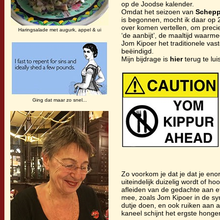
op de Joodse kalender.
Omdat het seizoen van
Schepp
is begonnen, mocht ik daar op
over komen vertellen, om precie
Haringsalade met augurk, appel & ui
‘de aanbijt’, de maaltijd waarm
Jom Kipoer het traditionele vas
beëindigd.
Mijn bijdrage is
hier
terug te lui
Ging dat maar zo snel...
Zo voorkom je dat je dat je enor
uiteindelijk duizelig wordt of ho
afleiden van de gedachte aan e
mee, zoals Jom Kipoer in de s
dutje doen, en ook ruiken aan 
kaneel schijnt het ergste honger