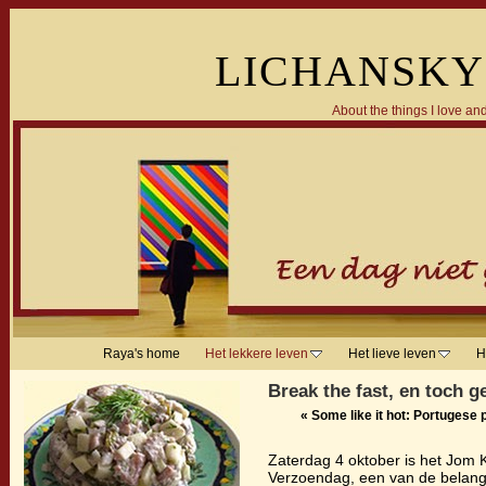
LICHANSKY
About the things I love and
Raya's home
Het lekkere leven
Het lieve leven
H
Break the fast, en toch g
«
Some like it hot: Portugese pi
Zaterdag 4 oktober is het Jom 
Verzoendag, een van de belang